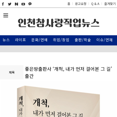
홈
광고요청
Q & A
즐겨찾기
인천참사랑직업뉴스
뉴스
라이프
문화/연예
취업/창업
출판/학술
이슈/연재
좋은땅출판사 ‘개척, 내가 먼저 걸어본 그 길’
제목
출간